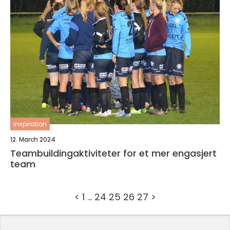
inspiration
12. March 2024
Teambuildingaktiviteter for et mer engasjert
team
<
1
…
24
25
26
27
>