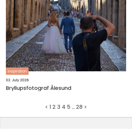
inspiration
02. July 2026
Bryllupsfotograf Ålesund
<
1
2
3
4
5
…
28
>