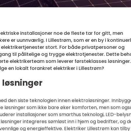
triske installasjoner noe de fleste tar for gitt, men
kere er uunnværlig. I Lillestrøm, som er en by i kontinuerl
e elektrikertjenester stort. For både privatpersoner og
gang til pålitelige og trygge elektrotjenester. Dette be
iserte elektrikerteam som leverer førsteklasses løsninger
e en lokalt forankret elektriker i Lillestrøm?
 løsninger
ed den siste teknologien innen elektroløsninger. Innbygge
rte løsninger som ikke bare øker komforten, men som ogs
kluderer installasjoner som smarthus teknologi, LED-belysn
sninger integreres sømløst inn i hjem og bedrifter, og d
nnlige og energieffektive. Elektriker Lillestrøm kan tilby