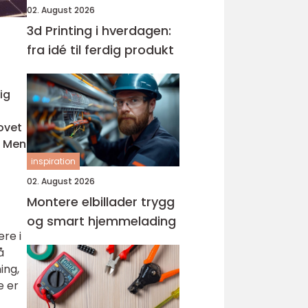
02. August 2026
3d Printing i hverdagen:
fra idé til ferdig produkt
ig
hovet
. Men
inspiration
02. August 2026
Montere elbillader trygg
og smart hjemmelading
re i
å
ing,
e er