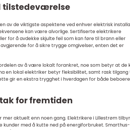
l tilstedeværelse
 en av de viktigste aspektene ved enhver elektrisk installa
kvensene kan være alvorlige. Sertifiserte elektrikere
r for å avdekke skjulte feil som kan føre til brann eller
avgjørende for å sikre trygge omgivelser, enten det er
ordelen av å være lokalt forankret, noe som betyr at de 
a en lokal elektriker betyr fleksibilitet, samt rask tilgang t
ette gir en ekstra trygghet i hverdagen for både beboere
ltak for fremtiden
mer aktuelt enn noen gang. Elektrikere i Lillestrøm tilby
lpe kunder med å kutte ned på energiforbruket. Smarthus-