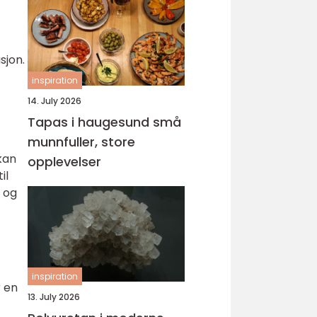
sjon.
inspiration
14. July 2026
Tapas i haugesund små
munnfuller, store
kan
opplevelser
il
 og
inspiration
r en
13. July 2026