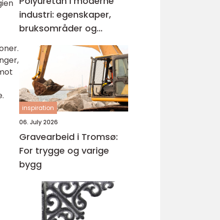
Polyuretan i moderne
gien
industri: egenskaper,
bruksområder og
fordeler
oner.
nger,
 mot
e.
inspiration
06. July 2026
Gravearbeid i Tromsø:
For trygge og varige
bygg