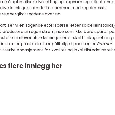
erne å optimalisere lyssetting og oppvarming, slik at ener
fektive løsninger som dette, sammen med regelmessig
ere energikostnadene over tid.
t, ser vi en stigende etterspørsel etter solcelleinstallasj
l å produsere sin egen strøm, noe som ikke bare sparer pe
stere i miljøvennlige løsninger er et skritt i riktig retning
e som er på utkikk etter pålitelige tjenester, er
Partner
s sterke engasjement for kvalitet og lokal tilstedeværels
es flere innlegg her