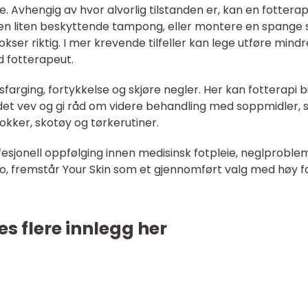
e. Avhengig av hvor alvorlig tilstanden er, kan en fottera
n en liten beskyttende tampong, eller montere en spange
vokser riktig. I mer krevende tilfeller kan lege utføre mindr
d fotterapeut.
farging, fortykkelse og skjøre negler. Her kan fotterapi b
adet vev og gi råd om videre behandling med soppmidler,
okker, skotøy og tørkerutiner.
fesjonell oppfølging innen medisinsk fotpleie, neglproble
o, fremstår Your Skin som et gjennomført valg med høy fa
es flere innlegg her