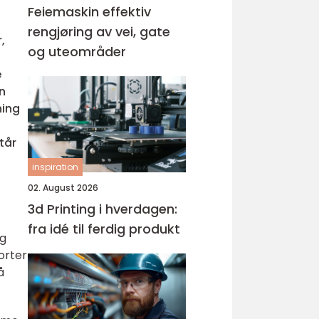
Feiemaskin effektiv
rengjøring av vei, gate
,
og uteområder
e
n
ning
tår
inspiration
02. August 2026
3d Printing i hverdagen:
fra idé til ferdig produkt
og
orter
å