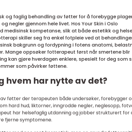
k og faglig behandling av føtter for å forebygge plager
 og negler gjennom hele livet. Hos Your Skin i Oslo
d medisinsk kompetanse, slik at både estetikk og hels
terapi skiller seg fra enkel fotpleie ved at behandlinge
sinsk bakgrunn og fordypning i fotens anatomi, belast
r. Mange oppsøker fotterapeut først når smertene blir
ng kan gjøre hverdagen enklere, spesielt for deg som s
dommer som påvirker føttene.
og hvem har nytte av det?
g av føtter der terapeuten både undersøker, forebygger 
 hard hud, liktorner, inngrodde negler, neglesopp, fotv
peut har helsefaglig utdanning og jobber strukturert for 
bare fjerne symptomene.