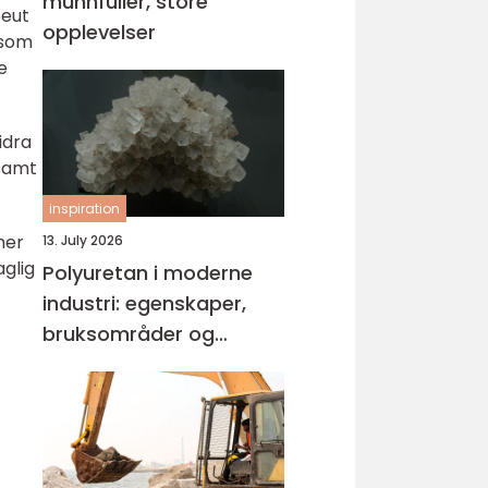
munnfuller, store
peut
opplevelser
 som
e
idra
 samt
inspiration
mer
13. July 2026
glig
Polyuretan i moderne
industri: egenskaper,
bruksområder og
fordeler