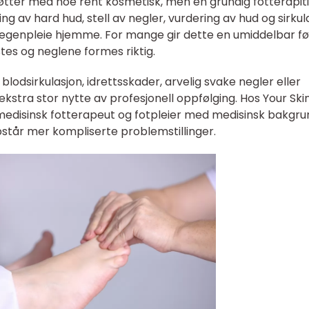
øtter med noe rent kosmetisk, men en grundig fotterapi
ng av hard hud, stell av negler, vurdering av hud og sirkul
 egenpleie hjemme. For mange gir dette en umiddelbar fø
tes og neglene formes riktig.
lodsirkulasjon, idrettsskader, arvelig svake negler eller
ekstra stor nytte av profesjonell oppfølging. Hos Your Ski
edisinsk fotterapeut og fotpleier med medisinsk bakgru
står mer kompliserte problemstillinger.