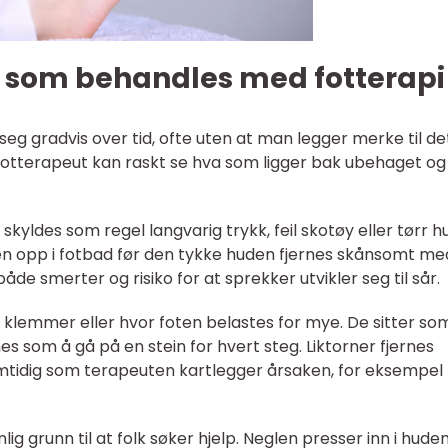
r som behandles med fotterapi
seg gradvis over tid, ofte uten at man legger merke til de
fotterapeut kan raskt se hva som ligger bak ubehaget og
yldes som regel langvarig trykk, feil skotøy eller tørr h
n opp i fotbad før den tykke huden fjernes skånsomt me
 både smerter og risiko for at sprekker utvikler seg til sår.
o klemmer eller hvor foten belastes for mye. De sitter so
nes som å gå på en stein for hvert steg. Liktorner fjernes
samtidig som terapeuten kartlegger årsaken, for eksempel
g grunn til at folk søker hjelp. Neglen presser inn i hude