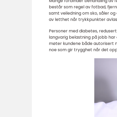
Mange forbinder behandling av f
består som regel av fotbad, fjerni
samt veiledning om sko, såler og
av letthet når trykkpunkter avlas
Personer med diabetes, redusert b
langvarig belastning på jobb har 
møter kundene både autorisert m
noe som gir trygghet når det opp