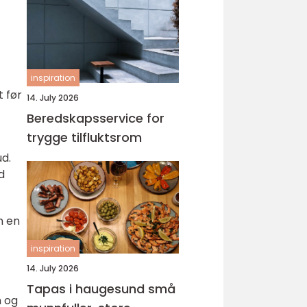
inspiration
t før
14. July 2026
Beredskapsservice for
trygge tilfluktsrom
ud.
d
m en
inspiration
14. July 2026
Tapas i haugesund små
n og