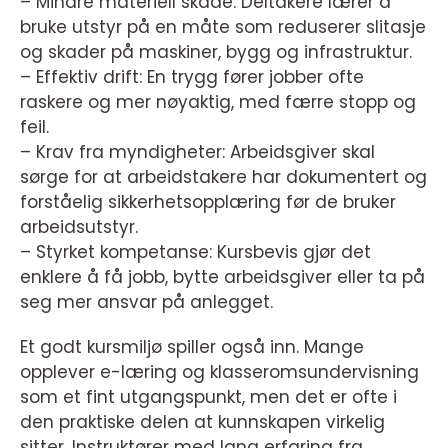
– Mindre materiell skade: Deltakere lærer å
bruke utstyr på en måte som reduserer slitasje
og skader på maskiner, bygg og infrastruktur.
– Effektiv drift: En trygg fører jobber ofte
raskere og mer nøyaktig, med færre stopp og
feil.
– Krav fra myndigheter: Arbeidsgiver skal
sørge for at arbeidstakere har dokumentert og
forståelig sikkerhetsopplæring før de bruker
arbeidsutstyr.
– Styrket kompetanse: Kursbevis gjør det
enklere å få jobb, bytte arbeidsgiver eller ta på
seg mer ansvar på anlegget.
Et godt kursmiljø spiller også inn. Mange
opplever e-læring og klasseromsundervisning
som et fint utgangspunkt, men det er ofte i
den praktiske delen at kunnskapen virkelig
sitter. Instruktører med lang erfaring fra