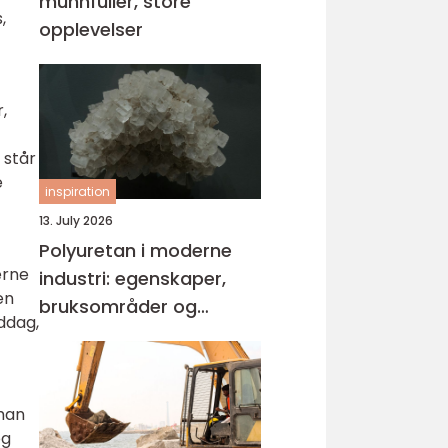
munnfuller, store
,
opplevelser
,
 står
e
inspiration
13. July 2026
Polyuretan i moderne
erne
industri: egenskaper,
en
bruksområder og
iddag,
fordeler
 man
og