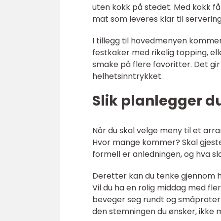
uten kokk på stedet. Med kokk få
mat som leveres klar til serverin
I tillegg til hovedmenyen kommer
festkaker med rikelig topping, el
smake på flere favoritter. Det gi
helhetsinntrykket.
Slik planlegger d
Når du skal velge meny til et ar
Hvor mange kommer? Skal gjestene
formell er anledningen, og hva s
Deretter kan du tenke gjennom hv
Vil du ha en rolig middag med fle
beveger seg rundt og småprater 
den stemningen du ønsker, ikke 