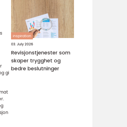
es
inspiration
03. July 2026
Revisjonstjenester som
skaper trygghet og
r
bedre beslutninger
og gi
 mat
r.
og
sjon