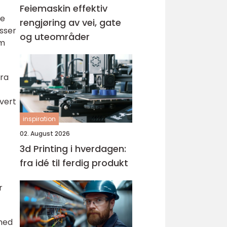
Feiemaskin effektiv
ge
rengjøring av vei, gate
asser
og uteområder
om
Fra
 vert
inspiration
02. August 2026
3d Printing i hverdagen:
fra idé til ferdig produkt
r
 med