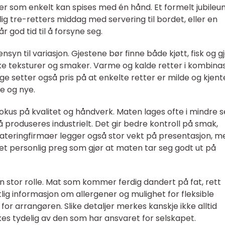
er som enkelt kan spises med én hånd. Et formelt jubileu
lig tre-retters middag med servering til bordet, eller en
 god tid til å forsyne seg.
syn til variasjon. Gjestene bør finne både kjøtt, fisk og g
ulike teksturer og smaker. Varme og kalde retter i kombina
e setter også pris på at enkelte retter er milde og kjent
e og nye.
fokus på kvalitet og håndverk. Maten lages ofte i mindre s
produseres industrielt. Det gir bedre kontroll på smak,
ateringfirmaer legger også stor vekt på presentasjon, m
 et personlig preg som gjør at maten tar seg godt ut på
 en stor rolle. Mat som kommer ferdig dandert på fat, rett
lig informasjon om allergener og mulighet for fleksible
for arrangøren. Slike detaljer merkes kanskje ikke alltid
es tydelig av den som har ansvaret for selskapet.