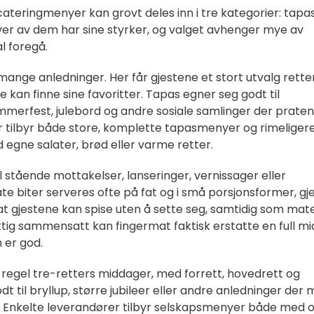
eringmenyer kan grovt deles inn i tre kategorier: tapas
er av dem har sine styrker, og valget avhenger mye av
l foregå.
mange anledninger. Her får gjestene et stort utvalg retter
 kan finne sine favoritter. Tapas egner seg godt til
mmerfest, julebord og andre sosiale samlinger der praten
r tilbyr både store, komplette tapasmenyer og rimeliger
egne salater, brød eller varme retter.
l stående mottakelser, lanseringer, vernissager eller
ate biter serveres ofte på fat og i små porsjonsformer, gj
at gjestene kan spise uten å sette seg, samtidig som mat
Riktig sammensatt kan fingermat faktisk erstatte en full m
 er god.
gel tre-retters middager, med forrett, hovedrett og
 til bryllup, større jubileer eller andre anledninger der
 Enkelte leverandører tilbyr selskapsmenyer både med 