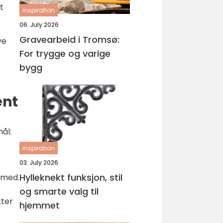
t
inspiration
06. July 2026
Gravearbeid i Tromsø:
ye
For trygge og varige
bygg
ent
ål:
inspiration
03. July 2026
Hylleknekt funksjon, stil
 med.
og smarte valg til
tter
hjemmet