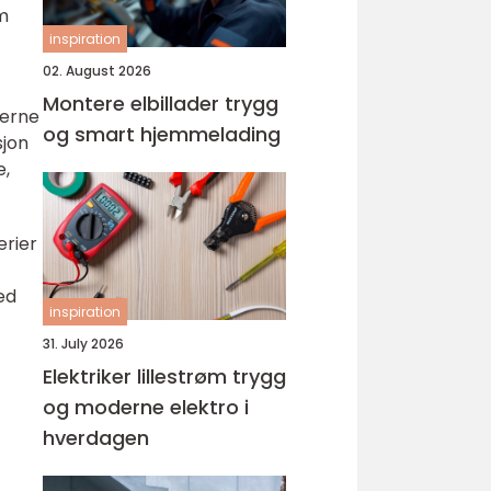
m
inspiration
02. August 2026
Montere elbillader trygg
jerne
og smart hjemmelading
sjon
e,
erier
ed
inspiration
31. July 2026
Elektriker lillestrøm trygg
og moderne elektro i
hverdagen