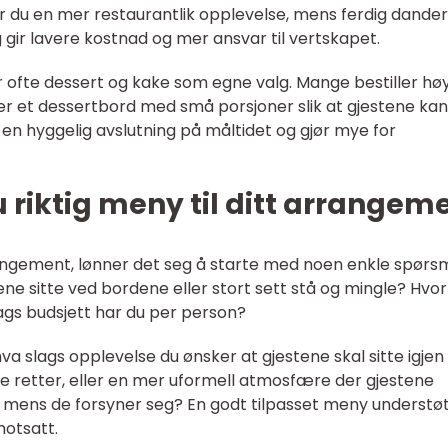
r du en mer restaurantlik opplevelse, mens ferdig dander
g gir lavere kostnad og mer ansvar til vertskapet.
 ofte dessert og kake som egne valg. Mange bestiller hø
ler et dessertbord med små porsjoner slik at gjestene kan
r en hyggelig avslutning på måltidet og gjør mye for
u riktig meny til ditt arrangem
rangement, lønner det seg å starte med noen enkle spørsm
 sitte ved bordene eller stort sett stå og mingle? Hvor
lags budsjett har du per person?
a slags opplevelse du ønsker at gjestene skal sitte igjen
re retter, eller en mer uformell atmosfære der gjestene
mens de forsyner seg? En godt tilpasset meny understø
motsatt.