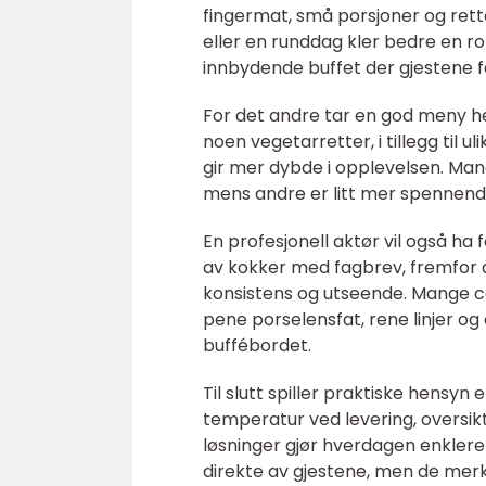
fingermat, små porsjoner og rett
eller en runddag kler bedre en ro
innbydende buffet der gjestene får
For det andre tar en god meny hen
noen vegetarretter, i tillegg til 
gir mer dybde i opplevelsen. Mang
mens andre er litt mer spennend
En profesjonell aktør vil også ha 
av kokker med fagbrev, fremfor å 
konsistens og utseende. Mange c
pene porselensfat, rene linjer og
buffébordet.
Til slutt spiller praktiske hensyn
temperatur ved levering, oversikt
løsninger gjør hverdagen enklere 
direkte av gjestene, men de merk