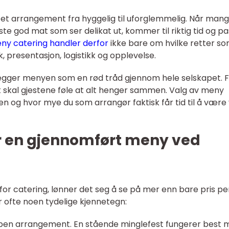
et arrangement fra hyggelig til uforglemmelig. Når man
ste god mat som ser delikat ut, kommer til riktig tid og p
ny catering handler derfor
ikke bare om hvilke retter s
 presentasjon, logistikk og opplevelse.
egger menyen som en rød tråd gjennom hele selskapet. 
bit skal gjestene føle at alt henger sammen. Valg av meny
n og hvor mye du som arrangør faktisk får tid til å være
r en gjennomført meny ved
for catering, lønner det seg å se på mer enn bare pris pe
 ofte noen tydelige kjennetegn:
typen arrangement. En stående minglefest fungerer best