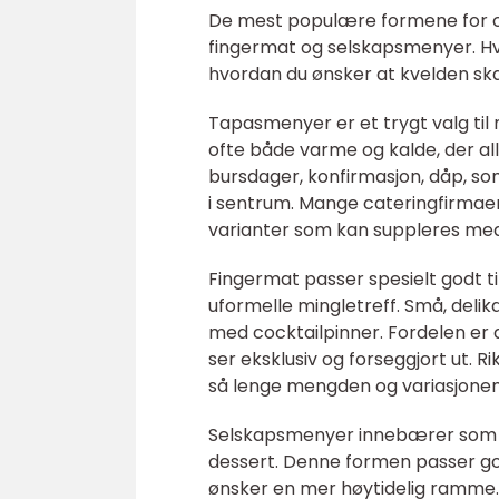
De mest populære formene for cat
fingermat og selskapsmenyer. Hv
hvordan du ønsker at kvelden ska
Tapasmenyer er et trygt valg til 
ofte både varme og kalde, der alle
bursdager, konfirmasjon, dåp, so
i sentrum. Mange cateringfirmae
varianter som kan suppleres med 
Fingermat passer spesielt godt ti
uformelle mingletreff. Små, delik
med cocktailpinner. Fordelen er 
ser eksklusiv og forseggjort ut. 
så lenge mengden og variasjonen
Selskapsmenyer innebærer som re
dessert. Denne formen passer godt
ønsker en mer høytidelig ramme.