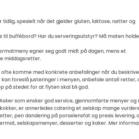
tidlig, spesielt når det gjelder gluten, laktose, nøtter og
ss til buffébord? Har du serveringsutstyr? Må maten hold
ingermatmeny egner seg godt midt på dagen, mens et
gre middagsretter.
il ofte komme med konkrete anbefalinger når du beskrive
 kan foreslå justeringer i menyen, anbefale antall retter, 
på stedet for at flyten skal bli god.
 Asker som ønsker god service, gjennomførte menyer og
e kokker, er annerledes catering et selskap mange vurdere
etter, pen dandering på porselensfat og presis levering, 
ngermat, selskapsmenyer, desserter og kaker. Mer informa