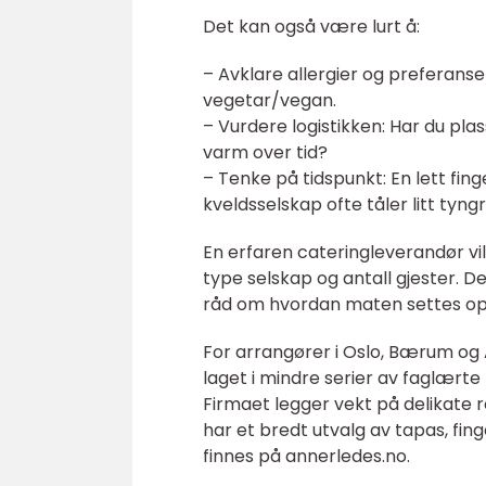
Det kan også være lurt å:
– Avklare allergier og preferanser 
vegetar/vegan.
– Vurdere logistikken: Har du pla
varm over tid?
– Tenke på tidspunkt: En lett f
kveldsselskap ofte tåler litt tyn
En erfaren cateringleverandør v
type selskap og antall gjester. De
råd om hvordan maten settes opp 
For arrangører i Oslo, Bærum og
laget i mindre serier av faglært
Firmaet legger vekt på delikate r
har et bredt utvalg av tapas, fi
finnes på annerledes.no.