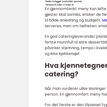
En gjennomtenkt meny kan løfte 
gjester skal samles, ønsker de fle
til både anledning og budsjett.
Me
serveres, men om helheten: smak,
En god cateringleverandør planl
første munnfull til siste dessert
påvirker stemning, tempo i kvelde
og ikke kjøkkensjef.
Hva kjennetegne
catering?
Når man vurderer ulike løsninger 
person. En gjennomført meny har
For det første er den tilpasset 