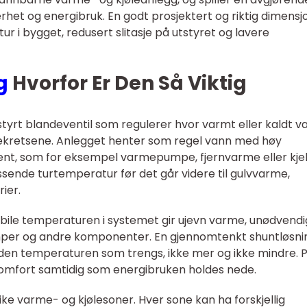
kerhet og energibruk. En godt prosjektert og riktig dimensj
ur i bygget, redusert slitasje på utstyret og lavere
g
Hvorfor Er Den Så Viktig
styrt blandeventil som regulerer hvor varmt eller kaldt v
ølekretsene. Anlegget henter som regel vann med høy
t, som for eksempel varmepumpe, fjernvarme eller kjel
sende turtemperatur før det går videre til gulvvarme,
rier.
tabile temperaturen i systemet gir ujevn varme, unødvendi
umper og andre komponenter. En gjennomtenkt shuntløsni
 den temperaturen som trengs, ikke mer og ikke mindre. 
omfort samtidig som energibruken holdes nede.
e varme- og kjølesoner. Hver sone kan ha forskjellig