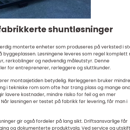
fabrikkerte shuntløsninger
ferdig monterte enheter som produseres på verksted i s
på byggeplassen. Løsningene leveres som regel komplett
tyr, rørkoblinger og nødvendig måleutstyr. Denne
ler for entreprenører, rørleggere og sluttkunder.
rer montasjetiden betydelig. Rørleggeren bruker mindre
ring i tekniske rom som ofte har trang plass og mange an
gir lavere kostnader, mindre risiko for feil og en mer
 Når løsningen er testet på fabrikk før levering, får man i
inger gir også fordeler på lang sikt. Driftsansvarlige får
ging og dokumenterte produktvalg. Ved service og utskif