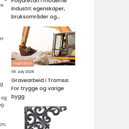
Polyuretan i moderne
ke
industri: egenskaper,
bruksområder og
fordeler
er
inspiration
06. July 2026
Gravearbeid i Tromsø:
ng
For trygge og varige
bygg
 og
og
on,