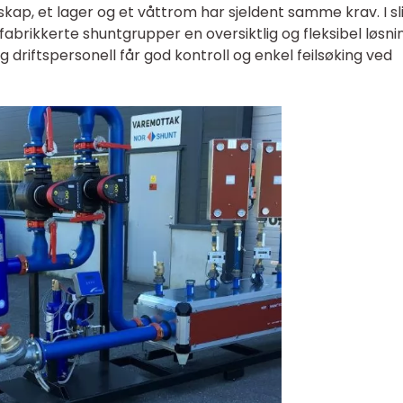
ap, et lager og et våttrom har sjeldent samme krav. I sl
efabrikkerte shuntgrupper en oversiktlig og fleksibel løsni
 driftspersonell får god kontroll og enkel feilsøking ved