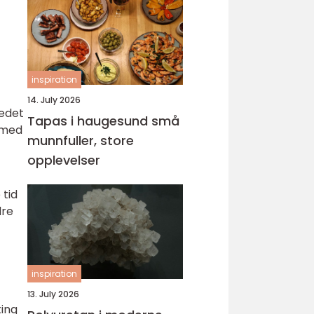
inspiration
14. July 2026
tedet
Tapas i haugesund små
 med
munnfuller, store
opplevelser
 tid
dre
inspiration
13. July 2026
ting