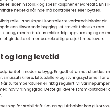
deler, siden historikk og spesifikasjoner er ivaretatt. En sli
mindre nedetid når noe må kontrolleres eller byttes.
iktig rolle. Produksjon i kontrollerte verkstedslokaler gir
gde enn tilsvarende bygging i et travelt tekniske rom.
 kjøring, mindre bruk av midlertidig oppvarming og en m
mlet gir dette et mer bærekraftig prosjekt med lavere
ft og lang levetid
ovedprioritet i moderne bygg. En godt utformet shuntløsni
mussutskillere, luftutskillere og styringssystemer for å
. Når turtemperaturen er riktig regulert, vil varmepumper
d høy virkningsgrad. Dette gir lavere strømkostnader 
.
setning for stabil drift. Smuss og luftbobler kan gi korrosj