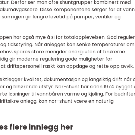
eratur. Derfor ser man ofte shuntgrupper kombinert med
vakumavgassere. Disse komponentene sørger for at vanne
 som igjen gir lengre levetid på pumper, ventiler og
pen har også mye å si for totalopplevelsen. God reguler
st og tidsstyring. Når anlegget kan senke temperaturer om
 behov, spares store mengder energi uten at brukerne
dig gir moderne regulering gode muligheter for
k at driftspersonell raskt kan oppdage og rette opp avvik.
vektlegger kvalitet, dokumentasjon og langsiktig drift når 
r og tilhørende utstyr. Nor-shunt har siden 1974 bygget
e løsninger til vannbåren varme og kjøling. For bedrifte
riftsikre anlegg, kan nor-shunt være en naturlig
es flere innlegg her