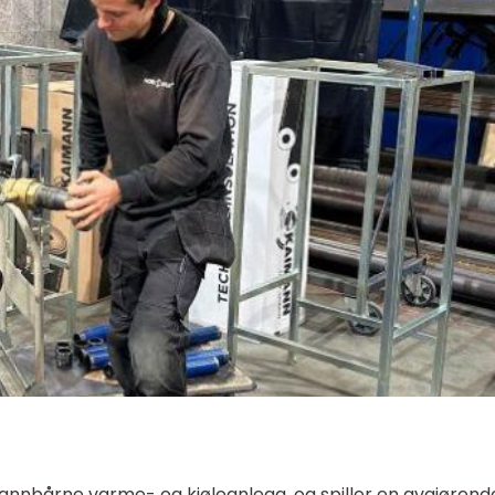
annbårne varme- og kjøleanlegg, og spiller en avgjørend