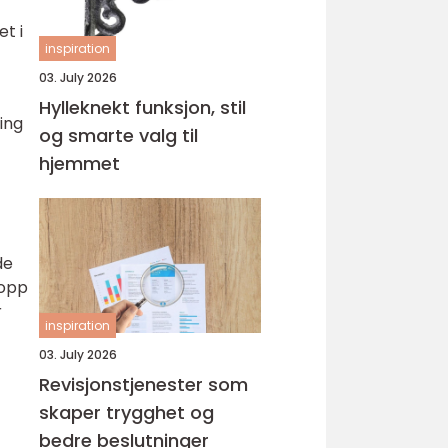
t i
inspiration
03. July 2026
Hylleknekt funksjon, stil
ing
og smarte valg til
hjemmet
de
 opp
r
inspiration
03. July 2026
Revisjonstjenester som
skaper trygghet og
bedre beslutninger