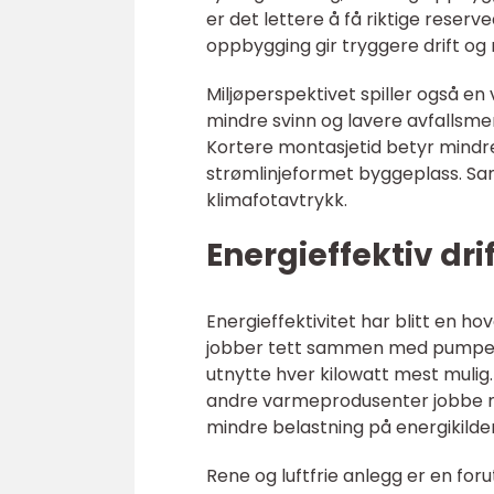
er det lettere å få riktige reserve
oppbygging gir tryggere drift og 
Miljøperspektivet spiller også en v
mindre svinn og lavere avfallsmen
Kortere montasjetid betyr mindre
strømlinjeformet byggeplass. Sa
klimafotavtrykk.
Energieffektiv dri
Energieffektivitet har blitt en h
jobber tett sammen med pumper, s
utnytte hver kilowatt mest mulig
andre varmeprodusenter jobbe me
mindre belastning på energikilder
Rene og luftfrie anlegg er en forut