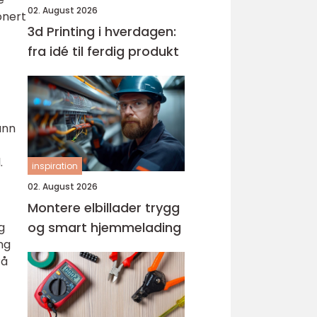
02. August 2026
onert
3d Printing i hverdagen:
fra idé til ferdig produkt
ann
.
inspiration
02. August 2026
Montere elbillader trygg
og smart hjemmelading
g
ng
På