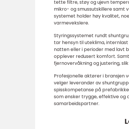
tette filtre, støy og ujevn temp
mikro- og smussutskillere samt 
systemet holder høy kvalitet, noe
varmevekslere.
Styringssystemet rundt shuntgrup
tar hensyn til uteklima, internla
natten eller i perioder med lavt
opplever redusert komfort. Samti
fjernovervåkning og justering, sli
Profesjonelle aktører i bransjen 
velger leverandør av shuntgruppe
spisskompetanse på prefabrikkert
som ønsker trygge, effektive og d
samarbeidspartner.
L