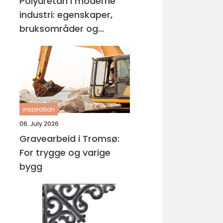
Polyuretan i moderne
industri: egenskaper,
bruksområder og
fordeler
inspiration
06. July 2026
Gravearbeid i Tromsø:
For trygge og varige
bygg